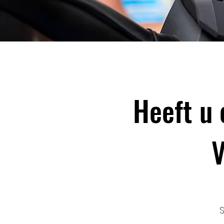
Heeft u 
V
S