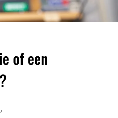
ie of een
t?
.