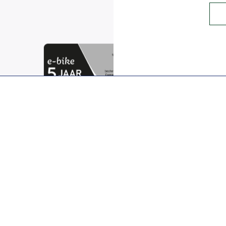
VOMAX BV
Contact
|
Privacy-statement
Alle rechten voorbehouden ©2024, VOMAX BV.