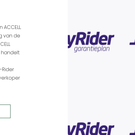
n ACCELL.
g van de
CCELL
n handelt
-Rider
 verkoper