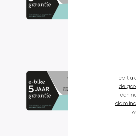
Heeft u
de gar
dan na
claim in
w