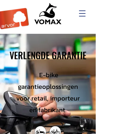
VERLENGDE GARANTIE
E-bike
garantieoplossingen
voor retail, importeur
en fabrikant.